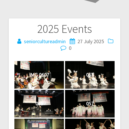
2025 Events
Post
navigation
seniorcultureadmin
27 July 2025
0
IMG 0607
058
055
057