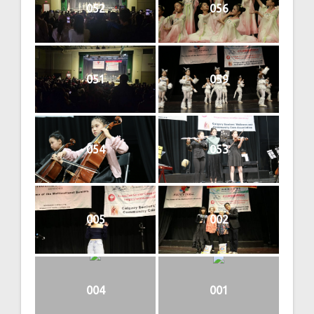
052
056
051
059
054
053
005
002
004
001