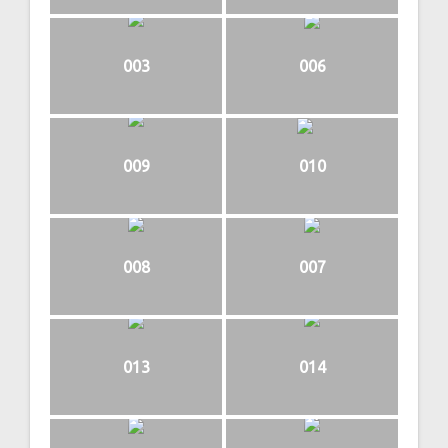
003
006
009
010
008
007
013
014